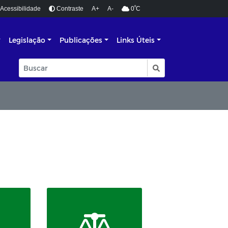
º
Acessibilidade
Contraste
A+
A-
0
C
Legislação
Publicações
Links Úteis