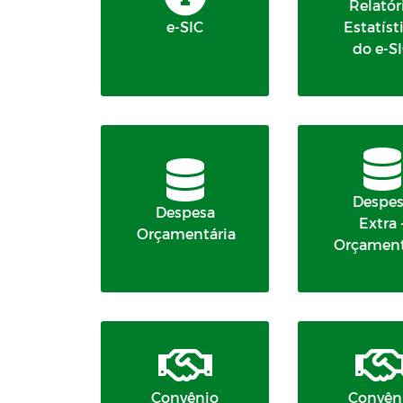
Relatór
e-SIC
Estatíst
do e-S
Despe
Despesa
Extra 
Orçamentária
Orçament
Convênio
Convên