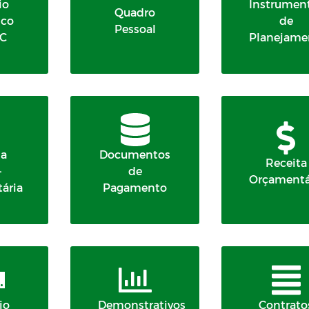
io
Instrumen
Quadro
ico
de
Pessoal
IC
Planejame
sa
Documentos
Receita
-
de
Orçamentá
ária
Pagamento
io
Demonstrativos
Contrato