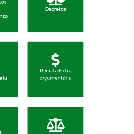
tos
Decretos
nto
Receita Extra
ria
orçamentária
s