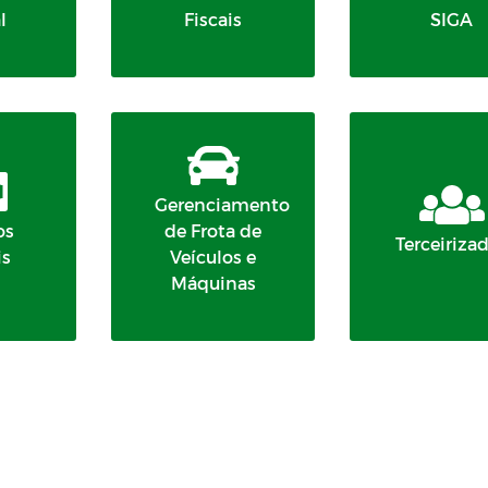
l
Fiscais
SIGA
Gerenciamento
os
de Frota de
Terceiriza
is
Veículos e
Máquinas