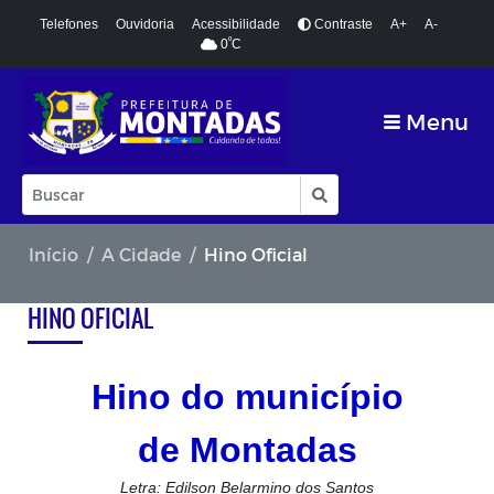
Telefones
Ouvidoria
Acessibilidade
Contraste
A+
A-
º
0
C
Menu
Início
A Cidade
Hino Oficial
HINO OFICIAL
Hino do município
de
Montadas
Letra: Edilson Belarmino dos Santos