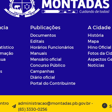
ncia
Publicações
A Cidade
Documentos
História
Editais
Mapa
atístico
Horários Funcionários
Hino Oficial
ormação
Manuais
Fotos da Ci
sua
Mensário oficial
Aspectos Ge
Concurso Público
Notícias
os
Campanhas
Diário oficial
Portal do Contribuinte
entro
administracao@montadas.pb.gov.br -
S
(83) 3330-0256