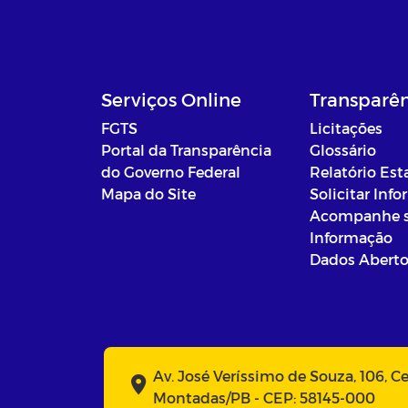
Serviços Online
Transparê
FGTS
Licitações
Portal da Transparência
Glossário
do Governo Federal
Relatório Est
Mapa do Site
Solicitar Inf
Acompanhe 
Informação
Dados Abert
Av. José Veríssimo de Souza, 106, C
Montadas/PB - CEP: 58145-000