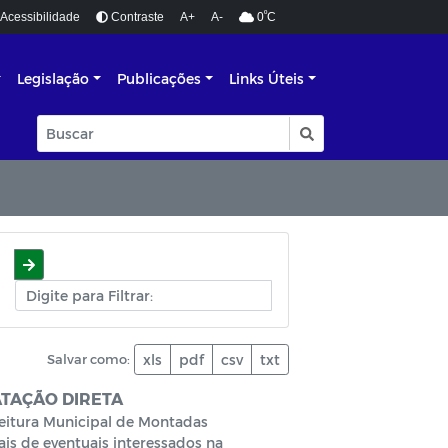
º
Acessibilidade
Contraste
A+
A-
0
C
Legislação
Publicações
Links Úteis
Salvar como:
xls
pdf
csv
txt
ATAÇÃO DIRETA
itura Municipal de Montadas
is de eventuais interessados na