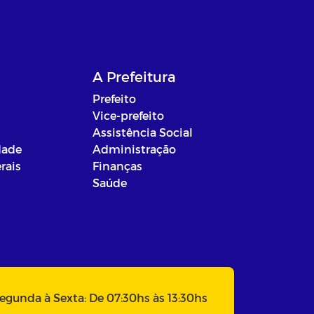
A Prefeitura
Prefeito
Vice-prefeito
Assistência Social
dade
Administração
rais
Finanças
Saúde
egunda à Sexta: De 07:30hs às 13:30hs