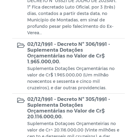
Ciclo 1
DECRETO N° 05521 DE JULHO DE 2025Art.
1º Fica decretado Luto Oficial, por 3 (três)
PNAB - Política Nacional Aldir Blanc
dias, contados a partir desta data, no
Município de Montadas, em sinal de
Ciclo 2
profundo pesar pelo falecimento do Ex-
Verea...
02/12/1991 -
Decreto Nº 306/1991 -
Suplementa Dotações
Orçamentárias no Valor de Cr$
1.965.000,00.
Suplementa Dotações Orçamentárias no
valor de Cr$ 1.965.000,00 (Um milhão
novecentos e sessenta e cinco mil
cruzeiros), e dar outras providencias.
02/12/1991 -
Decreto Nº 305/1991 -
Suplementa Dotações
Orçamentárias no Valor de Cr$
20.116.000,00.
Suplementa Dotaçoes Orçamenteirias no
valor de Cr^ 20.116.000,00 (Vinte milhões e
cen to e dezesseis mil cruzeiros), e dar