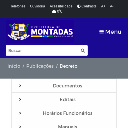
Telefones
Ouvidoria
Acessibilidade
Contraste
A+
A-
º
0
C
Menu
Início
Publicações
Decreto
Documentos
Editais
Horários Funcionários
Manuais