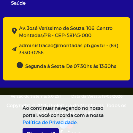
Saúde
Av. José Veríssimo de Souza, 106, Centro
Montadas/PB - CEP: 58145-000
administracao@montadas.pb.gov.br - (83)
3330-0256
Segunda à Sexta: De 07:30hs às 13:30hs
Versão do Sistema: 5.0.251
Data da Versão: 19/03/2026
Copyright © 2026 Prefeitura de Montadas. Todos os
Ao continuar navegando no nosso
direitos reservados.
SUBIR
portal, você concorda com a nossa
Política de Privacidade
.