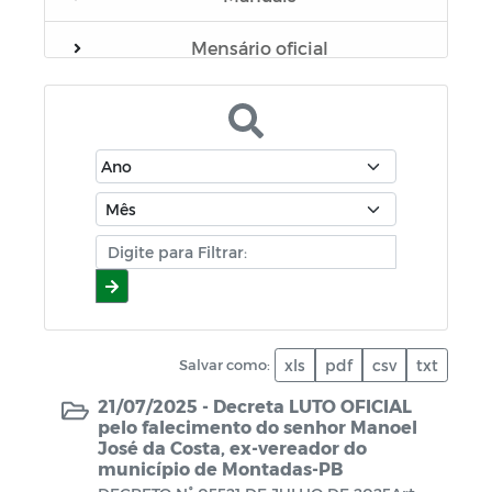
Mensário oficial
Concurso Público
Campanhas
Diário oficial
Portal do Contribuinte
Lista de Vacinados
Decreto
Salvar como:
xls
pdf
csv
txt
21/07/2025 -
Decreta LUTO OFICIAL
Lei Aldir Blanc
pelo falecimento do senhor Manoel
José da Costa, ex-vereador do
PNAB - Política Nacional Aldir Blanc
município de Montadas-PB