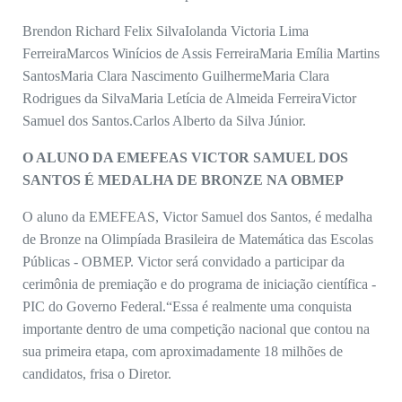
Brendon Richard Felix Silva
Iolanda Victoria Lima
Ferreira
Marcos Winícios de Assis Ferreira
Maria Emília Martins
Santos
Maria Clara Nascimento Guilherme
Maria Clara
Rodrigues da Silva
Maria Letícia de Almeida Ferreira
Victor
Samuel dos Santos.
Carlos Alberto da Silva Júnior.
O ALUNO DA EMEFEAS
VICTOR SAMUEL DOS
SANTOS É MEDALHA DE BRONZE NA OBMEP
O aluno da EMEFEAS, Victor Samuel dos Santos, é medalha
de Bronze na Olimpíada Brasileira de Matemática das Escolas
Públicas - OBMEP.
Victor será convidado a participar da
cerimônia de premiação e do programa de iniciação científica -
PIC do Governo Federal.
“Essa é realmente uma conquista
importante dentro de uma competição nacional que contou na
sua primeira etapa, com aproximadamente 18 milhões de
candidatos, frisa o Diretor.