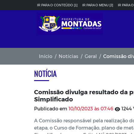
IR PARA O CONTEÚDO [1]
IR PARA O MENU [2]
IR PARA O
Início
Notícias
Geral
Comissão divulg
NOTÍCIA
Comissão divulga resultado da p
Simplificado
Publicado em
10/10/2023 às 07:46
1244 
A Comissão responsável pela realização do
etapa, o Curso de Formação, plano de meta