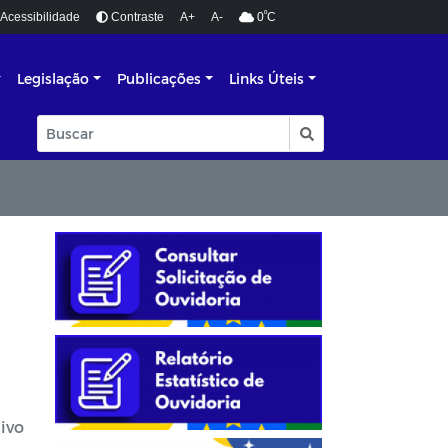
º
Acessibilidade
Contraste
A+
A-
0
C
Legislação
Publicações
Links Úteis
ivo