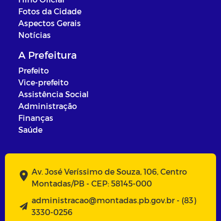
Fotos da Cidade
Aspectos Gerais
Notícias
A Prefeitura
Prefeito
Vice-prefeito
Assistência Social
Administração
Finanças
Saúde
Av. José Veríssimo de Souza, 106, Centro
Montadas/PB - CEP: 58145-000
administracao@montadas.pb.gov.br - (83)
3330-0256