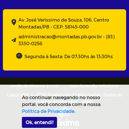
Av. José Veríssimo de Souza, 106, Centro
Montadas/PB - CEP: 58145-000
administracao@montadas.pb.gov.br - (83)
3330-0256
Segunda à Sexta: De 07:30hs às 13:30hs
Versão do Sistema: 5.0.251
Data da Versão: 19/03/2026
Copyright © 2026 Prefeitura de Montadas. Todos os
Ao continuar navegando no nosso
direitos reservados.
SUBIR
portal, você concorda com a nossa
Política de Privacidade
.
Ok, entendi!