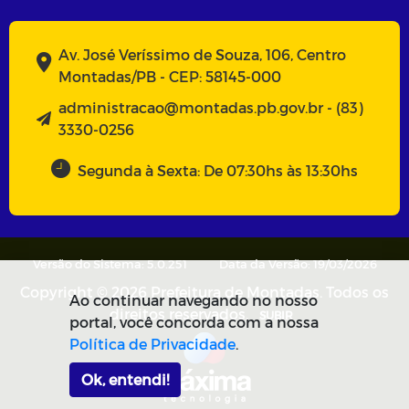
Av. José Veríssimo de Souza, 106, Centro
Montadas/PB - CEP: 58145-000
administracao@montadas.pb.gov.br - (83)
3330-0256
Segunda à Sexta: De 07:30hs às 13:30hs
Versão do Sistema: 5.0.251
Data da Versão: 19/03/2026
Copyright © 2026 Prefeitura de Montadas. Todos os
Ao continuar navegando no nosso
direitos reservados.
SUBIR
portal, você concorda com a nossa
Política de Privacidade
.
Ok, entendi!