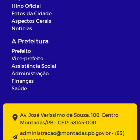
Hino Oficial
Fotos da Cidade
Aspectos Gerais
Notícias
A Prefeitura
Prefeito
Vice-prefeito
Assistência Social
Administração
Finanças
Saúde
Av. José Veríssimo de Souza, 106, Centro
Montadas/PB - CEP: 58145-000
administracao@montadas.pb.gov.br - (83)