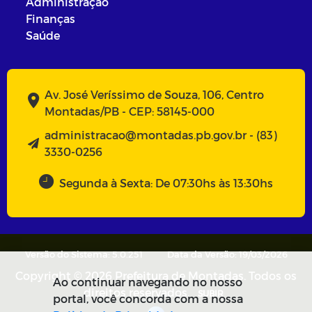
Administração
Finanças
Saúde
Av. José Veríssimo de Souza, 106, Centro
Montadas/PB - CEP: 58145-000
administracao@montadas.pb.gov.br - (83)
3330-0256
Segunda à Sexta: De 07:30hs às 13:30hs
Versão do Sistema: 5.0.251
Data da Versão: 19/03/2026
Copyright © 2026 Prefeitura de Montadas. Todos os
Ao continuar navegando no nosso
direitos reservados.
SUBIR
portal, você concorda com a nossa