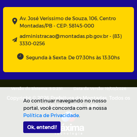
Av. José Veríssimo de Souza, 106, Centro
Montadas/PB - CEP: 58145-000
administracao@montadas.pb.gov.br - (83)
3330-0256
Segunda à Sexta: De 07:30hs às 13:30hs
Versão do Sistema: 5.0.251
Data da Versão: 19/03/2026
Copyright © 2026 Prefeitura de Montadas. Todos os
Ao continuar navegando no nosso
direitos reservados.
SUBIR
portal, você concorda com a nossa
Política de Privacidade
.
Ok, entendi!