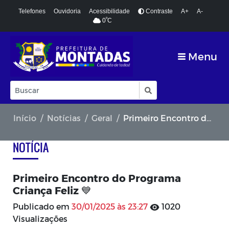
Telefones
Ouvidoria
Acessibilidade
Contraste
A+
A-
º
0
C
Menu
Início
Notícias
Geral
Primeiro Encontro do Programa Criança Feliz 💙
NOTÍCIA
Primeiro Encontro do Programa
Criança Feliz 💙
Publicado em
30/01/2025 às 23:27
1020
Visualizações