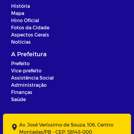
História
Mapa
Hino Oficial
Fotos da Cidade
Aspectos Gerais
Notícias
A Prefeitura
Prefeito
Vice-prefeito
Assistência Social
Administração
Finanças
Saúde
Av. José Veríssimo de Souza, 106, Centro
Montadas/PB - CEP: 58145-000