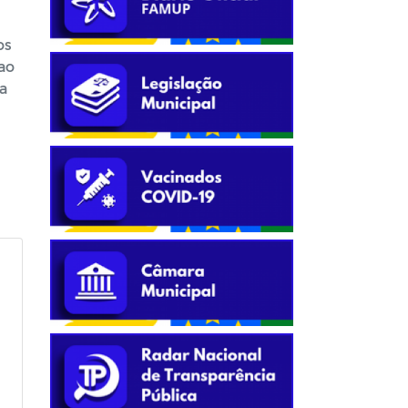
os
 ao
a