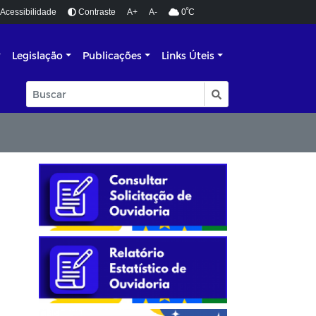
º
Acessibilidade
Contraste
A+
A-
0
C
Legislação
Publicações
Links Úteis