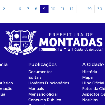
2
...
6
7
8
9
10
11
12
...
29
30
ncia
Publicações
A Cidade
Documentos
História
Editais
Mapa
atístico
Horários Funcionários
Hino Oficial
ormação
Manuais
Fotos da Ci
sua
Mensário oficial
Aspectos Ge
Concurso Público
Notícias