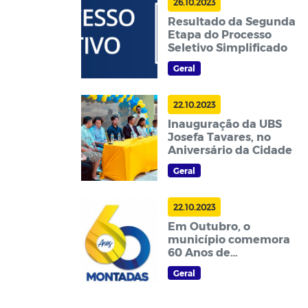
26.10.2023
Resultado da Segunda
Etapa do Processo
Seletivo Simplificado
Geral
22.10.2023
Inauguração da UBS
Josefa Tavares, no
Aniversário da Cidade
Geral
22.10.2023
Em Outubro, o
município comemora
60 Anos de
Emancipação Política
Geral