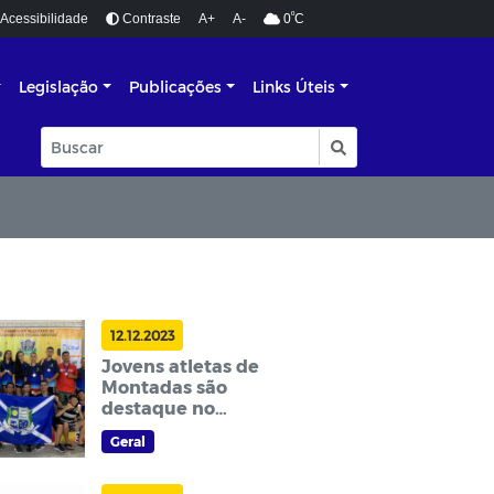
º
Acessibilidade
Contraste
A+
A-
0
C
Legislação
Publicações
Links Úteis
12.12.2023
Jovens atletas de
Montadas são
destaque no
Badminton Paraibano
Geral