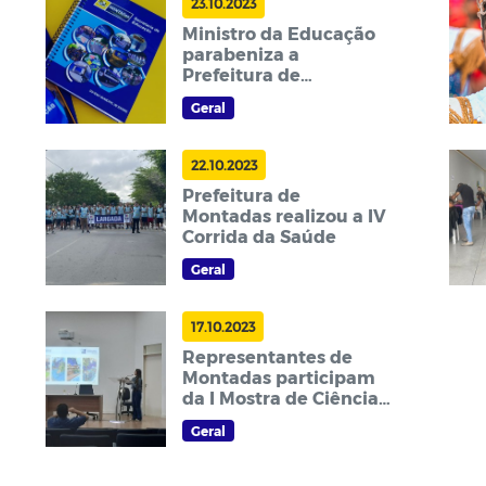
23.10.2023
Ministro da Educação
parabeniza a
Prefeitura de
Montadas
Geral
22.10.2023
Prefeitura de
Montadas realizou a IV
Corrida da Saúde
Geral
17.10.2023
Representantes de
Montadas participam
da I Mostra de Ciência,
Tecnologia e Inovação
Geral
da UFCG