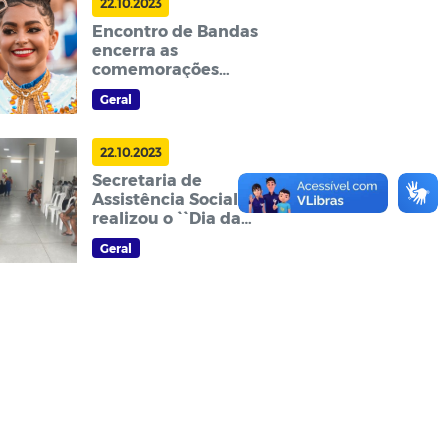
22.10.2023
Encontro de Bandas
encerra as
comemorações
alusivas aos 60 anos de
Geral
Emancipação Política
22.10.2023
Secretaria de
Assistência Social
realizou o ``Dia da
Beleza``
Geral