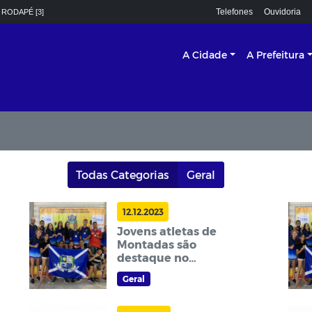
Telefones
Ouvidoria
 RODAPÉ [3]
A Cidade
A Prefeitura
Todas Categorias
Geral
12.12.2023
Jovens atletas de
Montadas são
destaque no
Badminton Paraibano
Geral