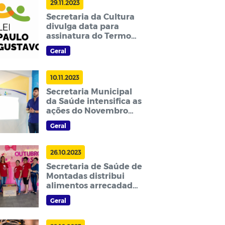
29.11.2023
Secretaria da Cultura
divulga data para
assinatura do Termo
de Execução Cultural
Geral
da Lei Paulo Gustavo
10.11.2023
Secretaria Municipal
da Saúde intensifica as
ações do Novembro
Azul
Geral
26.10.2023
Secretaria de Saúde de
Montadas distribui
alimentos arrecadados
na 4ª Corrida da Saúde
Geral