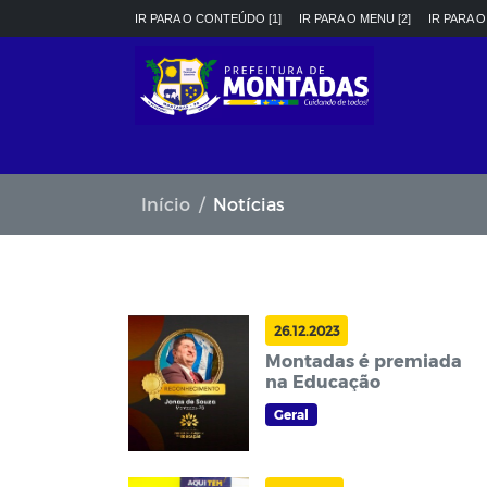
IR PARA O CONTEÚDO [1]
IR PARA O MENU [2]
IR PARA O
Início
Notícias
26.12.2023
Montadas é premiada
na Educação
Geral