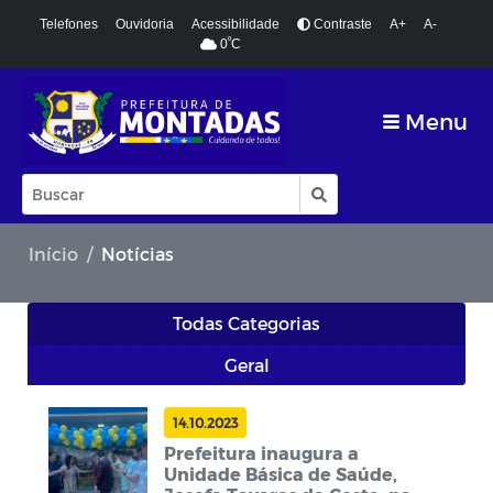
Telefones
Ouvidoria
Acessibilidade
Contraste
A+
A-
º
0
C
Menu
Início
Notícias
Todas Categorias
Geral
14.10.2023
Prefeitura inaugura a
Unidade Básica de Saúde,