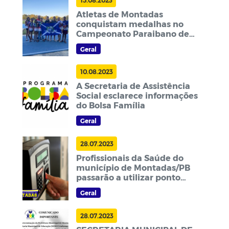
Atletas de Montadas
conquistam medalhas no
Campeonato Paraibano de
Atletismo Sub 16
Geral
10.08.2023
A Secretaria de Assistência
Social esclarece informações
do Bolsa Família
Geral
28.07.2023
Profissionais da Saúde do
município de Montadas/PB
passarão a utilizar ponto
eletrônico a partir do
Geral
próximo dia 20 de setembro
28.07.2023