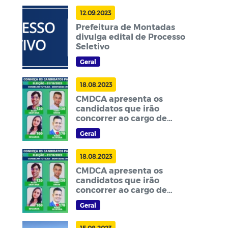
12.09.2023
Prefeitura de Montadas
divulga edital de Processo
Seletivo
Geral
18.08.2023
CMDCA apresenta os
candidatos que irão
concorrer ao cargo de
Conselheiro Tutelar
Geral
18.08.2023
CMDCA apresenta os
candidatos que irão
concorrer ao cargo de
Conselheiro Tutelar, em
Geral
Montadas
15.08.2023