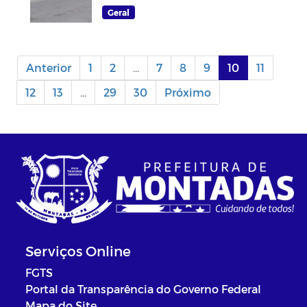
Geral
Anterior
1
2
...
7
8
9
10
11
12
13
...
29
30
Próximo
Serviços Online
FGTS
Portal da Transparência do Governo Federal
Mapa do Site