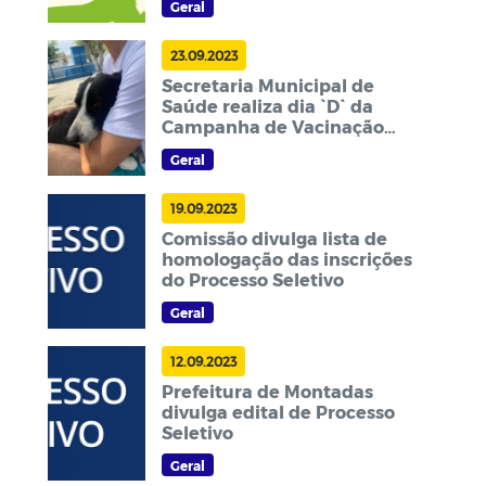
Geral
23.09.2023
Secretaria Municipal de
Saúde realiza dia `D` da
Campanha de Vacinação
Animal
Geral
19.09.2023
Comissão divulga lista de
homologação das inscrições
do Processo Seletivo
Geral
12.09.2023
Prefeitura de Montadas
divulga edital de Processo
Seletivo
Geral