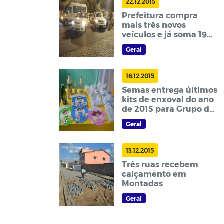
22.12.2015
Prefeitura compra
mais três novos
veículos e já soma 19
adquiridos desde o
Geral
início da gestão
16.12.2015
Semas entrega últimos
kits de enxoval do ano
de 2015 para Grupo de
Gestantes
Geral
13.12.2015
Três ruas recebem
calçamento em
Montadas
Geral