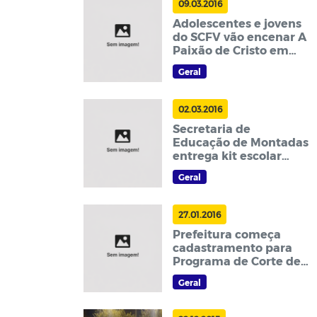
09.03.2016
Adolescentes e jovens
do SCFV vão encenar A
Paixão de Cristo em
Montadas
Geral
02.03.2016
Secretaria de
Educação de Montadas
entrega kit escolar
para todos alunos da
Geral
rede municipal
27.01.2016
Prefeitura começa
cadastramento para
Programa de Corte de
Terra
Geral