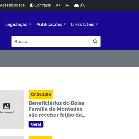
º
Acessibilidade
Contraste
A+
A-
0
C
Legislação
Publicações
Links Úteis
07.04.2016
Beneficiários do Bolsa
Família de Montadas
vão receber feijão da
Conab
Geral