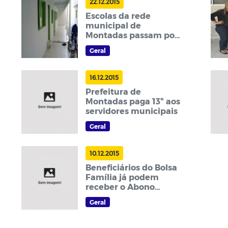
22.12.2015
Escolas da rede
municipal de
Montadas passam por
reformas
Geral
16.12.2015
Prefeitura de
Montadas paga 13º aos
servidores municipais
Geral
10.12.2015
Beneficiários do Bolsa
Família já podem
receber o Abono
Natalino do Governo
Geral
do Estado