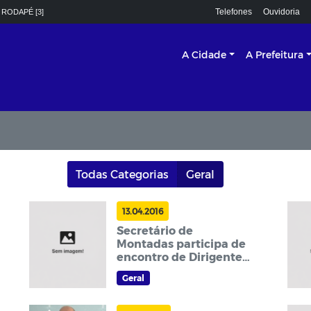
Telefones
Ouvidoria
 RODAPÉ [3]
A Cidade
A Prefeitura
Todas Categorias
Geral
13.04.2016
Secretário de
Montadas participa de
encontro de Dirigentes
Municipais de
Geral
Educação