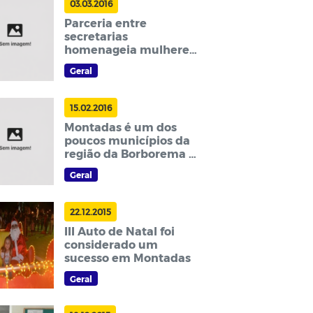
03.03.2016
Parceria entre
secretarias
homenageia mulheres
montadenes
Geral
15.02.2016
Montadas é um dos
poucos municípios da
região da Borborema a
pagar novo piso do
Geral
magistério já em
janeiro
22.12.2015
III Auto de Natal foi
considerado um
sucesso em Montadas
Geral