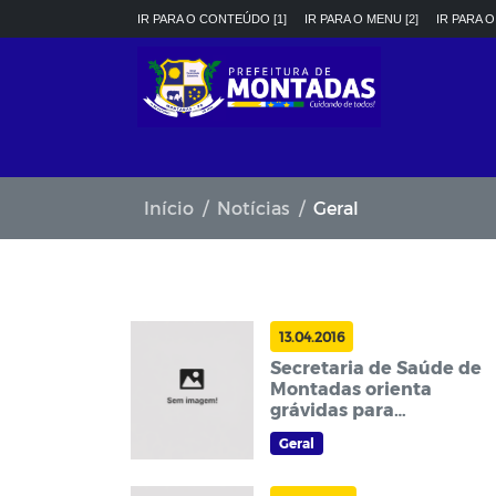
IR PARA O CONTEÚDO [1]
IR PARA O MENU [2]
IR PARA O
Início
Notícias
Geral
13.04.2016
Secretaria de Saúde de
Montadas orienta
grávidas para
vacinação contra H1N1
Geral