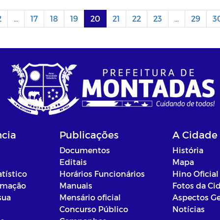
2
...
17
18
19
20
21
22
23
...
29
3
ncia
Publicações
A Cidade
Documentos
História
Editais
Mapa
atístico
Horários Funcionários
Hino Oficial
ormação
Manuais
Fotos da Ci
sua
Mensário oficial
Aspectos Ge
Concurso Público
Notícias