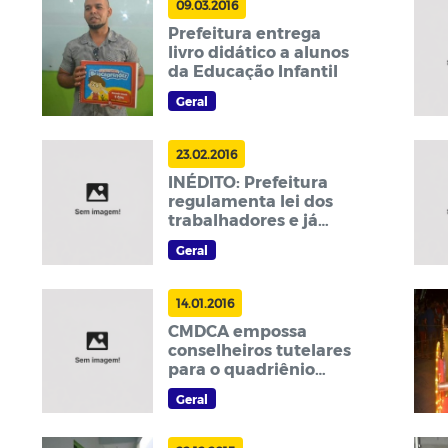
09.03.2016
Prefeitura entrega
livro didático a alunos
da Educação Infantil
Geral
23.02.2016
INÉDITO: Prefeitura
regulamenta lei dos
trabalhadores e já
pagou percentuais em
Geral
janeiro
14.01.2016
CMDCA empossa
conselheiros tutelares
para o quadriênio
2016/2020
Geral