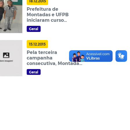
18.12.2015
Prefeitura de
Montadas e UFPB
iniciaram curso
pioneiro na Paraíba
Geral
pelo Pronatec
15.12.2015
Pela terceira
campanha
consecutiva, Montadas
atinge 100% na
Geral
vacinação