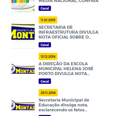
MÉDIA NACIONAL, CONFIRA
Geral
11.01.2019
SECRETARIA DE
INFRAESTRUTURA DIVULGA
NOTA OFICIAL SOBRE O
TRANSPORTE ESCOLAR
Geral
13.12.2018
A DIREÇÃO DA ESCOLA
MUNICIPAL HELENA JOSÉ
PORTO DIVULGA NOTA
ESCLARECENDO OS FATOS
Geral
OCORRIDOS NA INSTITUIÇÃO
29.11.2018
Secretaria Municipal de
Educação divulga nota,
esclarecendo os fatos
ocorrido no EMEFEAS