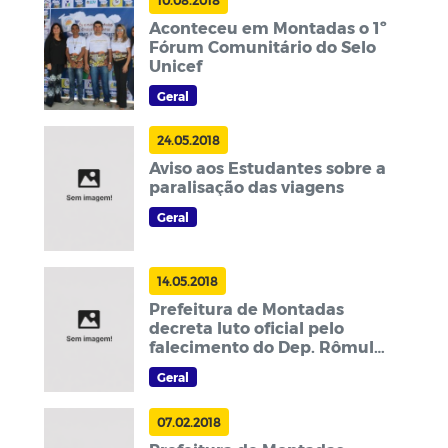
Aconteceu em Montadas o 1º
Fórum Comunitário do Selo
Unicef
Geral
24.05.2018
Aviso aos Estudantes sobre a
paralisação das viagens
Geral
14.05.2018
Prefeitura de Montadas
decreta luto oficial pelo
falecimento do Dep. Rômulo
Gouveia
Geral
07.02.2018