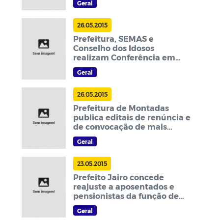
Geral
26.05.2015
Prefeitura, SEMAS e
Conselho dos Idosos
realizam Conferência em
Montadas
Geral
26.05.2015
Prefeitura de Montadas
publica editais de renúncia e
de convocação de mais
aprovados no concurso
Geral
23.05.2015
Prefeito Jairo concede
reajuste a aposentados e
pensionistas da função de
professor; Os salários vão se
Geral
igualar aos ativos de nível