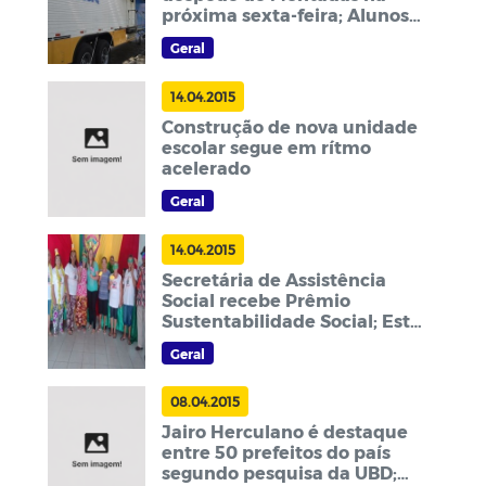
próxima sexta-feira; Alunos
comemoram aprendizado
Geral
14.04.2015
Construção de nova unidade
escolar segue em rítmo
acelerado
Geral
14.04.2015
Secretária de Assistência
Social recebe Prêmio
Sustentabilidade Social; Este
é o segundo em três anos de
Geral
gestão
08.04.2015
Jairo Herculano é destaque
entre 50 prefeitos do país
segundo pesquisa da UBD;