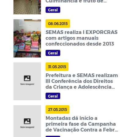
Culminância é fruto de
atividades pedagógicas
Geral
voltadas à cultura do NE
08.06.2015
SEMAS realiza I EXPORCRAS
com artigos manuais
confeccionados desde 2013
Geral
31.05.2015
Prefeitura e SEMAS realizam
III Conferência dos Direitos
da Criança e Adolescência
em Montadas
Geral
27.05.2015
Montadas dá início a
primeira fase da Campanha
de Vacinação Contra a Febre
Aftosa de 2015