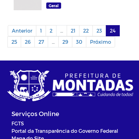
Ele receberá Troféu Gestor
Geral
Nota 10
Anterior
1
2
...
21
22
23
24
25
26
27
...
29
30
Próximo
Serviços Online
FGTS
Portal da Transparência do Governo Federal
Mapa do Site