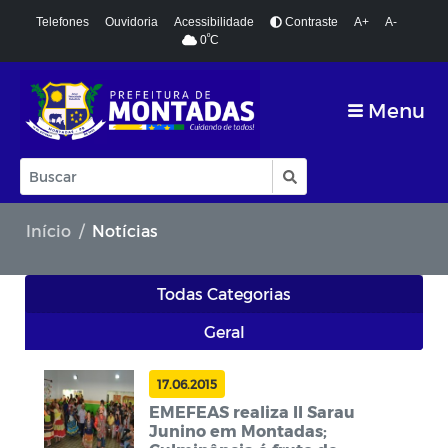
Telefones
Ouvidoria
Acessibilidade
Contraste
A+
A-
º
0
C
Menu
Início
Notícias
Todas Categorias
Geral
17.06.2015
EMEFEAS realiza II Sarau
Junino em Montadas;