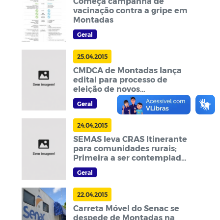
Começa campanha de
vacinação contra a gripe em
Montadas
Geral
25.04.2015
CMDCA de Montadas lança
edital para processo de
eleição de novos
conselheiros tutelares
Geral
24.04.2015
SEMAS leva CRAS Itinerante
para comunidades rurais;
Primeira a ser contemplada
foi Manguape
Geral
22.04.2015
Carreta Móvel do Senac se
despede de Montadas na