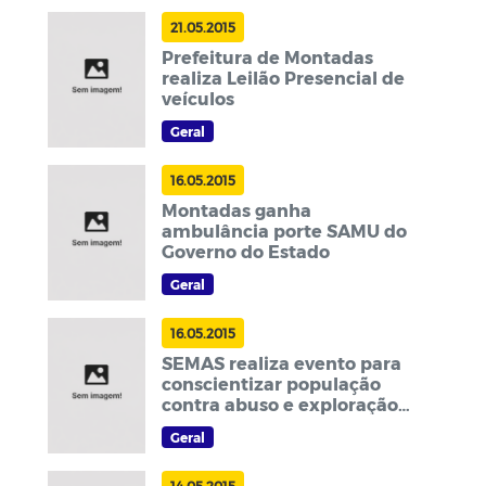
médio A1
21.05.2015
Prefeitura de Montadas
realiza Leilão Presencial de
veículos
Geral
16.05.2015
Montadas ganha
ambulância porte SAMU do
Governo do Estado
Geral
16.05.2015
SEMAS realiza evento para
conscientizar população
contra abuso e exploração
sexual infanto-juvenil
Geral
14.05.2015